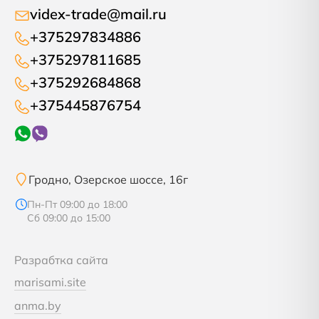
videx-trade@mail.ru
+375297834886
+375297811685
+375292684868
+375445876754
Гродно, Озерское шоссе, 16г
Пн-Пт 09:00 до 18:00
Сб 09:00 до 15:00
Разрабтка сайта
marisami.site
anma.by