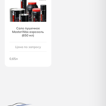
Сало пушечное
MasterWax аэрозоль
(650 мл)
Цена по запросу
0,65л