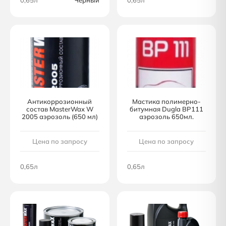
0,65л
Черный
0,65л
Антикоррозионный
Мастика полимерно-
состав MasterWax W
битумная Dugla BP111
2005 аэрозоль (650 мл)
аэрозоль 650мл.
Цена по запросу
Цена по запросу
0,65л
0,65л