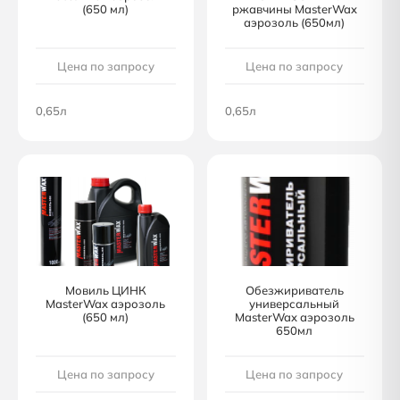
(650 мл)
ржавчины MasterWax
аэрозоль (650мл)
Цена по запросу
Цена по запросу
0,65л
0,65л
Мовиль ЦИНК
Обезжириватель
MasterWax аэрозоль
универсальный
(650 мл)
MasterWax аэрозоль
650мл
Цена по запросу
Цена по запросу