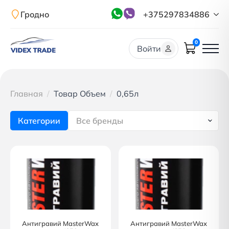
Гродно
+375297834886
0
Войти
Главная
Товар Объем
0,65л
Категории
Все бренды
Антигравий MasterWax
Антигравий MasterWax