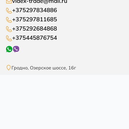
videx-trade@mail.ru
+375297834886
+375297811685
+375292684868
+375445876754
Гродно, Озерское шоссе, 16г
Пн-Пт 09:00 до 18:00
Сб 09:00 до 15:00
Разрабтка сайта
marisami.site
anma.by