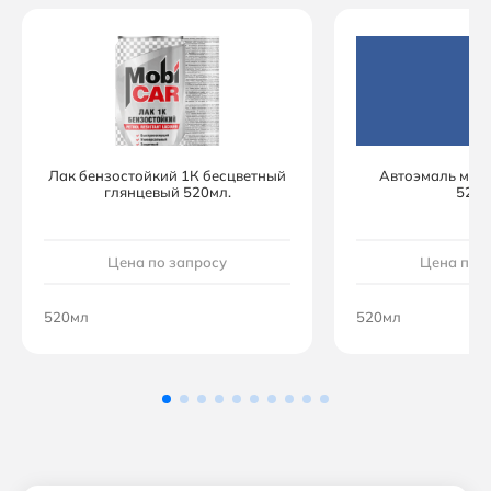
Лак бензостойкий 1К бесцветный
Автоэмаль мон
глянцевый 520мл.
520м
Цена по запросу
Цена по 
520мл
520мл