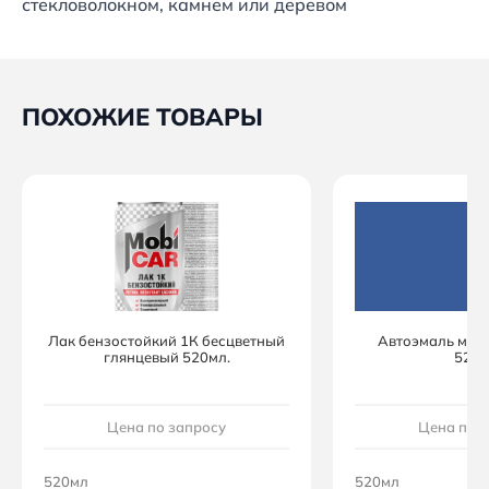
стекловолокном, камнем или деревом
ПОХОЖИЕ ТОВАРЫ
Лак бензостойкий 1К бесцветный
Автоэмаль мон
глянцевый 520мл.
520м
Цена по запросу
Цена по 
520мл
520мл