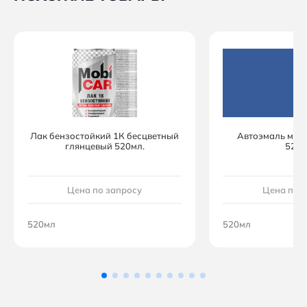
Лак бензостойкий 1К бесцветный
Автоэмаль мон
глянцевый 520мл.
520м
Цена по запросу
Цена по 
520мл
520мл