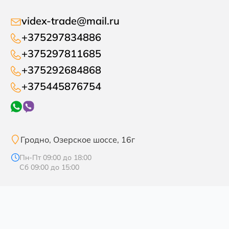
videx-trade@mail.ru
+375297834886
+375297811685
+375292684868
+375445876754
Гродно, Озерское шоссе, 16г
Пн-Пт 09:00 до 18:00
Сб 09:00 до 15:00
Разрабтка сайта
marisami.site