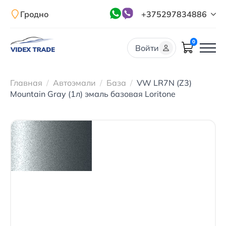
Гродно
+375297834886
0
Войти
Главная
Автоэмали
База
VW LR7N (Z3)
Mountain Gray (1л) эмаль базовая Loritone