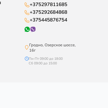
ы
+375297811685
+375292684868
+375445876754
Гродно, Озерское шоссе,
16г
Пн-Пт 09:00 до 18:00
Сб 09:00 до 15:00