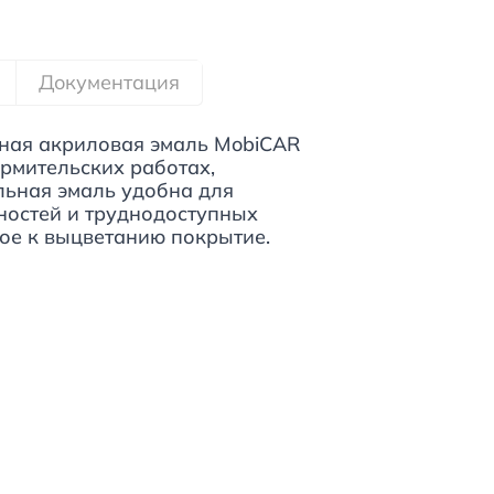
Документация
ная акриловая эмаль MobiCAR
рмительских работах,
льная эмаль удобна для
остей и труднодоступных
вое к выцветанию покрытие.