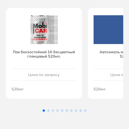
Лак бензостойкий 1К бесцветный
Автоэмаль мон
глянцевый 520мл.
520м
Цена по запросу
Цена по 
520мл
520мл