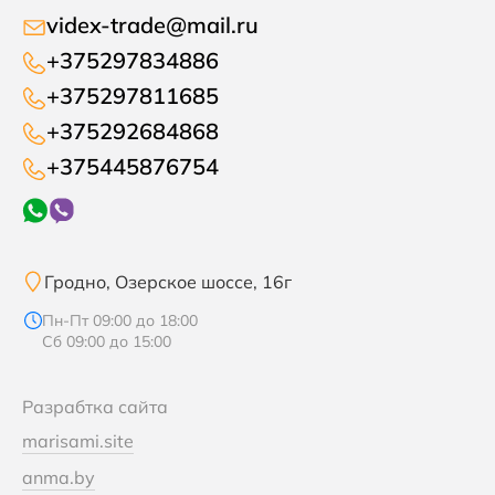
videx-trade@mail.ru
+375297834886
+375297811685
+375292684868
+375445876754
Гродно, Озерское шоссе, 16г
Пн-Пт 09:00 до 18:00
Сб 09:00 до 15:00
Разрабтка сайта
marisami.site
anma.by