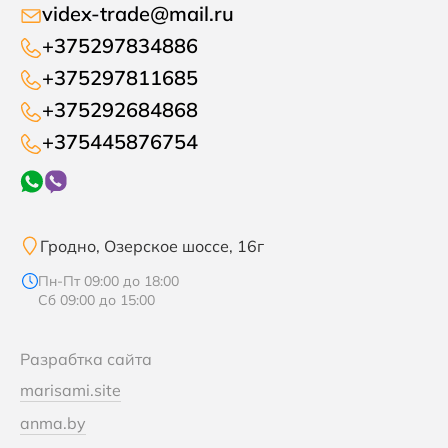
videx-trade@mail.ru
+375297834886
+375297811685
+375292684868
+375445876754
Гродно, Озерское шоссе, 16г
Пн-Пт 09:00 до 18:00
Сб 09:00 до 15:00
Разрабтка сайта
marisami.site
anma.by