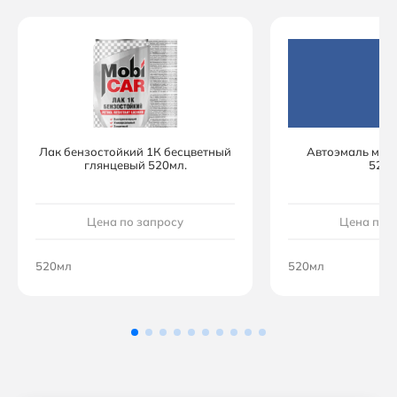
Лак бензостойкий 1К бесцветный
Автоэмаль мон
глянцевый 520мл.
520м
Цена по запросу
Цена по 
520мл
520мл