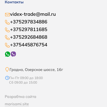
Контакты
videx-trade@mail.ru
+375297834886
+375297811685
+375292684868
+375445876754
Гродно, Озерское шоссе, 16г
Пн-Пт 09:00 до 18:00
Сб 09:00 до 15:00
Разрабтка сайта
marisami.site