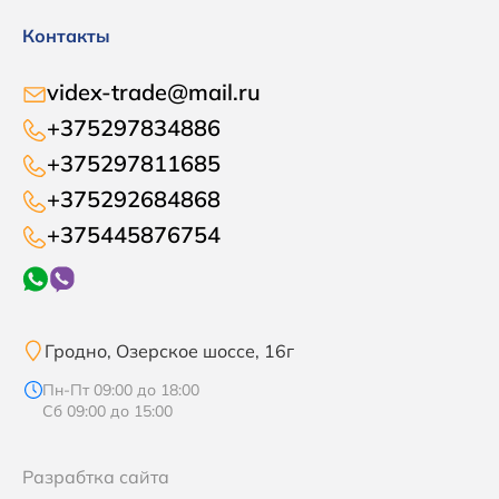
Контакты
videx-trade@mail.ru
+375297834886
+375297811685
+375292684868
+375445876754
Гродно, Озерское шоссе, 16г
Пн-Пт 09:00 до 18:00
Сб 09:00 до 15:00
Разрабтка сайта